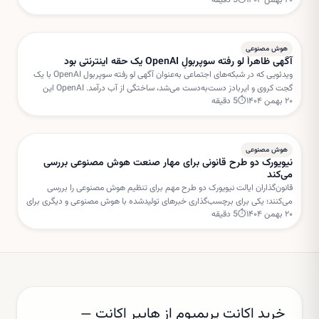
۲۰ بهمن ۱۴۰۴
⏱
5
دقیقه
شد. بروکسل نگران استفاده متا از داده‌های کاربران برای خدمات هوش مصنوعی
است.
هوش مصنوعی
آگهی ظاهراً لو رفته سوپربولِ OpenAI یک حقه اینترنتی بود
ویدئویی که در شبکه‌های اجتماعی به‌عنوان آگهی لو رفته سوپربول OpenAI با یک
گجت کروی و ایربادز دست‌به‌دست می‌شد، ساختگی از آب درآمد. OpenAI این
۲۰ بهمن ۱۴۰۴
⏱
5
دقیقه
داستان را «فیک نیوز» خوانده است.
هوش مصنوعی
نیویورک دو طرح قانونی برای مهار صنعت هوش مصنوعی بررسی
می‌کند
قانون‌گذاران ایالت نیویورک دو طرح مهم برای تنظیم هوش مصنوعی را بررسی
می‌کنند؛ یکی برای برچسب‌گذاری خبرهای تولیدشده با هوش مصنوعی و دیگری برای
۲۰ بهمن ۱۴۰۴
⏱
5
دقیقه
تعلیق مجوز ساخت مراکز داده جدید.
خرید اکانت پریمیوم از هایپر اکانت —