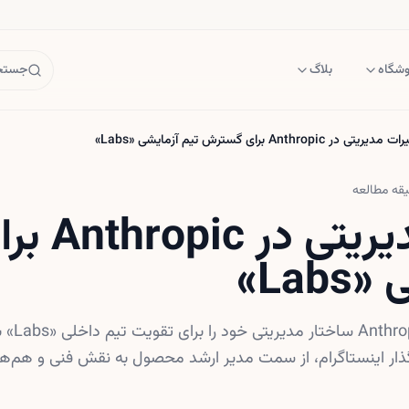
وشگاه
بلاگ
جستجو
یریتی در Anthropic برای گسترش تیم آزمایشی «Labs»
قه مطالعه
تغییرات م
Lab»
استارتاپ هوش 
گذار اینستاگرام، از سمت مدیر ارشد محصول به نقش فنی و هم‌هد