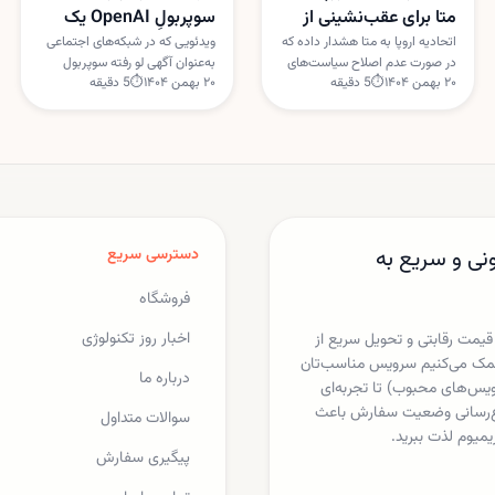
متا برای عقب‌نشینی از
سوپربولِ OpenAI یک
سیاست هوش مصنوعی
حقه اینترنتی بود
اتحادیه اروپا به متا هشدار داده که
ویدئویی که در شبکه‌های اجتماعی
در صورت عدم اصلاح سیاست‌های
به‌عنوان آگهی لو رفته سوپربول
واتس‌اپ
۲۰ بهمن ۱۴۰۴
⏱
5
دقیقه
۲۰ بهمن ۱۴۰۴
⏱
5
دقیقه
هوش مصنوعی در واتس‌اپ،
OpenAI با یک گجت کروی و ایربادز
اقدام‌های موقت ضدانحصار علیه
دست‌به‌دست می‌شد، ساختگی از
این شرکت اعمال خواهد شد.
آب درآمد. OpenAI این داستان را
بروکسل نگران استفاده متا از
«فیک نیوز» خوانده است.
داده‌های کاربران برای خدمات
هوش مصنوعی است.
نی و سریع به
دسترسی سریع
فروشگاه
اخبار روز تکنولوژی
 قیمت رقابتی و تحویل سریع از
ا کمک می‌کنیم سرویس مناسب‌تان
درباره ما
یکس، اسپاتیفای، مایکروسافت 365 و دیگر سرویس‌های محبوب) تا تجربه‌ای
لاع‌رسانی وضعیت سفارش باعث
سوالات متداول
یمیوم لذت ببرید.
پیگیری سفارش