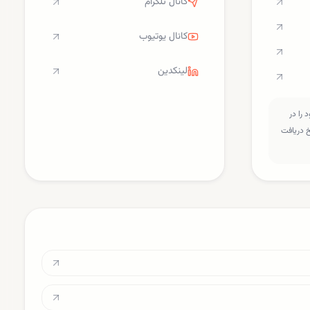
کانال تلگرام
کانال یوتیوب
لینکدین
را در
سخ دریافت