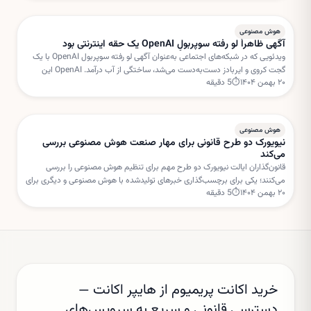
هوش مصنوعی
آگهی ظاهراً لو رفته سوپربولِ OpenAI یک حقه اینترنتی بود
ویدئویی که در شبکه‌های اجتماعی به‌عنوان آگهی لو رفته سوپربول OpenAI با یک
گجت کروی و ایربادز دست‌به‌دست می‌شد، ساختگی از آب درآمد. OpenAI این
۲۰ بهمن ۱۴۰۴
⏱
5
دقیقه
داستان را «فیک نیوز» خوانده است.
هوش مصنوعی
نیویورک دو طرح قانونی برای مهار صنعت هوش مصنوعی بررسی
می‌کند
قانون‌گذاران ایالت نیویورک دو طرح مهم برای تنظیم هوش مصنوعی را بررسی
می‌کنند؛ یکی برای برچسب‌گذاری خبرهای تولیدشده با هوش مصنوعی و دیگری برای
۲۰ بهمن ۱۴۰۴
⏱
5
دقیقه
تعلیق مجوز ساخت مراکز داده جدید.
خرید اکانت پریمیوم از هایپر اکانت —
دسترسی قانونی و سریع به سرویس‌های