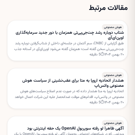
مقالات مرتبط
هوش مصنوعی
شتاب دوباره رشد چت‌جی‌پی‌تی همزمان با دور جدید سرمایه‌گذاری
اوپن‌ای‌آی
طبق گزارشی از CNBC، سم آلتمان در جلسه‌ای داخلی از شتاب‌گرفتن دوباره رشد
چت‌جی‌پی‌تی سخن گفته است؛ هم‌زمان گفته می‌شود اوپن‌ای‌آی در آستانه جذب
۲۰ بهمن ۱۴۰۴
⏱
5
دقیقه
دور جدیدی از سرمایه‌گذاری با ارزش‌گذاری بسیار بالا است.
هوش مصنوعی
هشدار اتحادیه اروپا به متا برای عقب‌نشینی از سیاست هوش
مصنوعی واتس‌اپ
اتحادیه اروپا به متا هشدار داده که در صورت عدم اصلاح سیاست‌های هوش
مصنوعی در واتس‌اپ، اقدام‌های موقت ضدانحصار علیه این شرکت اعمال خواهد
۲۰ بهمن ۱۴۰۴
⏱
5
دقیقه
شد. بروکسل نگران استفاده متا از داده‌های کاربران برای خدمات هوش مصنوعی
است.
هوش مصنوعی
آگهی ظاهراً لو رفته سوپربولِ OpenAI یک حقه اینترنتی بود
ویدئویی که در شبکه‌های اجتماعی به‌عنوان آگهی لو رفته سوپربول OpenAI با یک