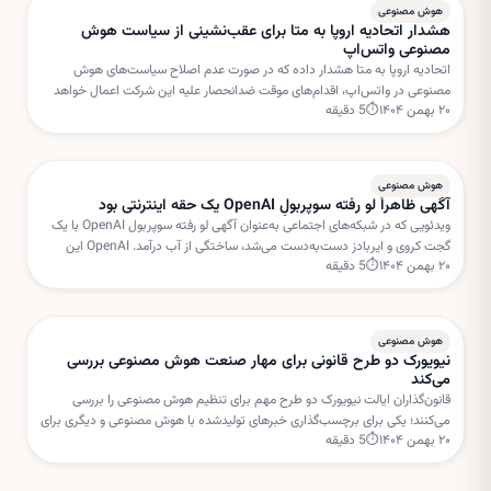
هوش مصنوعی
هشدار اتحادیه اروپا به متا برای عقب‌نشینی از سیاست هوش
مصنوعی واتس‌اپ
اتحادیه اروپا به متا هشدار داده که در صورت عدم اصلاح سیاست‌های هوش
مصنوعی در واتس‌اپ، اقدام‌های موقت ضدانحصار علیه این شرکت اعمال خواهد
۲۰ بهمن ۱۴۰۴
⏱
5
دقیقه
شد. بروکسل نگران استفاده متا از داده‌های کاربران برای خدمات هوش مصنوعی
است.
هوش مصنوعی
آگهی ظاهراً لو رفته سوپربولِ OpenAI یک حقه اینترنتی بود
ویدئویی که در شبکه‌های اجتماعی به‌عنوان آگهی لو رفته سوپربول OpenAI با یک
گجت کروی و ایربادز دست‌به‌دست می‌شد، ساختگی از آب درآمد. OpenAI این
۲۰ بهمن ۱۴۰۴
⏱
5
دقیقه
داستان را «فیک نیوز» خوانده است.
هوش مصنوعی
نیویورک دو طرح قانونی برای مهار صنعت هوش مصنوعی بررسی
می‌کند
قانون‌گذاران ایالت نیویورک دو طرح مهم برای تنظیم هوش مصنوعی را بررسی
می‌کنند؛ یکی برای برچسب‌گذاری خبرهای تولیدشده با هوش مصنوعی و دیگری برای
۲۰ بهمن ۱۴۰۴
⏱
5
دقیقه
تعلیق مجوز ساخت مراکز داده جدید.