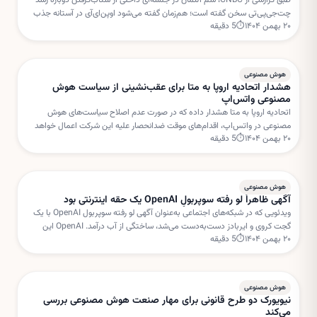
طبق گزارشی از CNBC، سم آلتمان در جلسه‌ای داخلی از شتاب‌گرفتن دوباره رشد
چت‌جی‌پی‌تی سخن گفته است؛ هم‌زمان گفته می‌شود اوپن‌ای‌آی در آستانه جذب
۲۰ بهمن ۱۴۰۴
⏱
5
دقیقه
دور جدیدی از سرمایه‌گذاری با ارزش‌گذاری بسیار بالا است.
هوش مصنوعی
هشدار اتحادیه اروپا به متا برای عقب‌نشینی از سیاست هوش
مصنوعی واتس‌اپ
اتحادیه اروپا به متا هشدار داده که در صورت عدم اصلاح سیاست‌های هوش
مصنوعی در واتس‌اپ، اقدام‌های موقت ضدانحصار علیه این شرکت اعمال خواهد
۲۰ بهمن ۱۴۰۴
⏱
5
دقیقه
شد. بروکسل نگران استفاده متا از داده‌های کاربران برای خدمات هوش مصنوعی
است.
هوش مصنوعی
آگهی ظاهراً لو رفته سوپربولِ OpenAI یک حقه اینترنتی بود
ویدئویی که در شبکه‌های اجتماعی به‌عنوان آگهی لو رفته سوپربول OpenAI با یک
گجت کروی و ایربادز دست‌به‌دست می‌شد، ساختگی از آب درآمد. OpenAI این
۲۰ بهمن ۱۴۰۴
⏱
5
دقیقه
داستان را «فیک نیوز» خوانده است.
هوش مصنوعی
نیویورک دو طرح قانونی برای مهار صنعت هوش مصنوعی بررسی
می‌کند