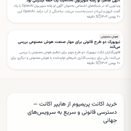
آگهی ظاهراً لو رفته سوپربولِ OpenAI یک حقه اینترنتی بود
ویدئویی که در شبکه‌های اجتماعی به‌عنوان آگهی لو رفته سوپربول OpenAI با یک
گجت کروی و ایربادز دست‌به‌دست می‌شد، ساختگی از آب درآمد. OpenAI این
۲۰ بهمن ۱۴۰۴
⏱
5
دقیقه
داستان را «فیک نیوز» خوانده است.
هوش مصنوعی
نیویورک دو طرح قانونی برای مهار صنعت هوش مصنوعی بررسی
می‌کند
قانون‌گذاران ایالت نیویورک دو طرح مهم برای تنظیم هوش مصنوعی را بررسی
می‌کنند؛ یکی برای برچسب‌گذاری خبرهای تولیدشده با هوش مصنوعی و دیگری برای
۲۰ بهمن ۱۴۰۴
⏱
5
دقیقه
تعلیق مجوز ساخت مراکز داده جدید.
خرید اکانت پریمیوم از هایپر اکانت —
دسترسی قانونی و سریع به سرویس‌های
جهانی