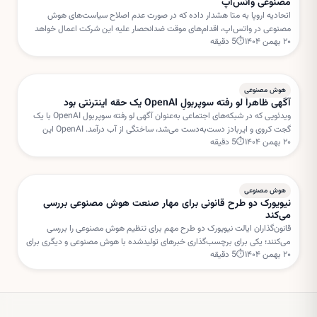
مصنوعی واتس‌اپ
اتحادیه اروپا به متا هشدار داده که در صورت عدم اصلاح سیاست‌های هوش
مصنوعی در واتس‌اپ، اقدام‌های موقت ضدانحصار علیه این شرکت اعمال خواهد
۲۰ بهمن ۱۴۰۴
⏱
5
دقیقه
شد. بروکسل نگران استفاده متا از داده‌های کاربران برای خدمات هوش مصنوعی
است.
هوش مصنوعی
آگهی ظاهراً لو رفته سوپربولِ OpenAI یک حقه اینترنتی بود
ویدئویی که در شبکه‌های اجتماعی به‌عنوان آگهی لو رفته سوپربول OpenAI با یک
گجت کروی و ایربادز دست‌به‌دست می‌شد، ساختگی از آب درآمد. OpenAI این
۲۰ بهمن ۱۴۰۴
⏱
5
دقیقه
داستان را «فیک نیوز» خوانده است.
هوش مصنوعی
نیویورک دو طرح قانونی برای مهار صنعت هوش مصنوعی بررسی
می‌کند
قانون‌گذاران ایالت نیویورک دو طرح مهم برای تنظیم هوش مصنوعی را بررسی
می‌کنند؛ یکی برای برچسب‌گذاری خبرهای تولیدشده با هوش مصنوعی و دیگری برای
۲۰ بهمن ۱۴۰۴
⏱
5
دقیقه
تعلیق مجوز ساخت مراکز داده جدید.