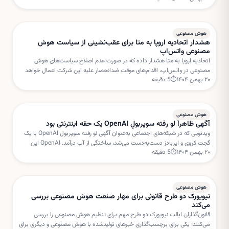
هوش مصنوعی
هشدار اتحادیه اروپا به متا برای عقب‌نشینی از سیاست هوش
مصنوعی واتس‌اپ
اتحادیه اروپا به متا هشدار داده که در صورت عدم اصلاح سیاست‌های هوش
مصنوعی در واتس‌اپ، اقدام‌های موقت ضدانحصار علیه این شرکت اعمال خواهد
۲۰ بهمن ۱۴۰۴
⏱
5
دقیقه
شد. بروکسل نگران استفاده متا از داده‌های کاربران برای خدمات هوش مصنوعی
است.
هوش مصنوعی
آگهی ظاهراً لو رفته سوپربولِ OpenAI یک حقه اینترنتی بود
ویدئویی که در شبکه‌های اجتماعی به‌عنوان آگهی لو رفته سوپربول OpenAI با یک
گجت کروی و ایربادز دست‌به‌دست می‌شد، ساختگی از آب درآمد. OpenAI این
۲۰ بهمن ۱۴۰۴
⏱
5
دقیقه
داستان را «فیک نیوز» خوانده است.
هوش مصنوعی
نیویورک دو طرح قانونی برای مهار صنعت هوش مصنوعی بررسی
می‌کند
قانون‌گذاران ایالت نیویورک دو طرح مهم برای تنظیم هوش مصنوعی را بررسی
می‌کنند؛ یکی برای برچسب‌گذاری خبرهای تولیدشده با هوش مصنوعی و دیگری برای