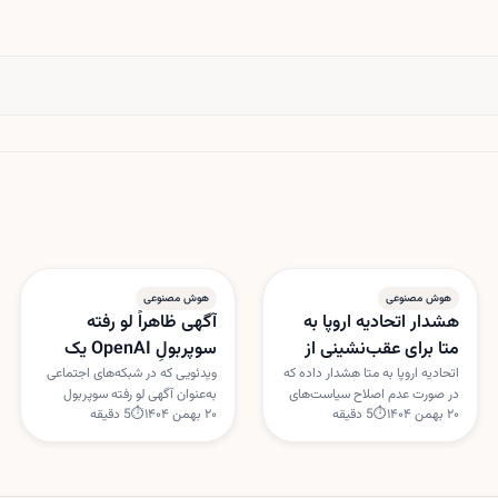
هوش مصنوعی
هوش مصنوعی
هشدار اتحادیه اروپا به
آگهی ظاهراً لو رفته
متا برای عقب‌نشینی از
سوپربولِ OpenAI یک
سیاست هوش مصنوعی
حقه اینترنتی بود
اتحادیه اروپا به متا هشدار داده که
ویدئویی که در شبکه‌های اجتماعی
در صورت عدم اصلاح سیاست‌های
به‌عنوان آگهی لو رفته سوپربول
واتس‌اپ
۲۰ بهمن ۱۴۰۴
⏱
5
دقیقه
۲۰ بهمن ۱۴۰۴
⏱
5
دقیقه
هوش مصنوعی در واتس‌اپ،
OpenAI با یک گجت کروی و ایربادز
اقدام‌های موقت ضدانحصار علیه
دست‌به‌دست می‌شد، ساختگی از
این شرکت اعمال خواهد شد.
آب درآمد. OpenAI این داستان را
بروکسل نگران استفاده متا از
«فیک نیوز» خوانده است.