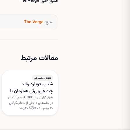
منبع خبر: The Verge
منبع:
The Verge
مقالات مرتبط
هوش مصنوعی
شتاب دوباره رشد
چت‌جی‌پی‌تی همزمان با
دور جدید سرمایه‌گذاری
طبق گزارشی از CNBC، سم آلتمان
در جلسه‌ای داخلی از شتاب‌گرفتن
اوپن‌ای‌آی
۲۰ بهمن ۱۴۰۴
⏱
5
دقیقه
دوباره رشد چت‌جی‌پی‌تی سخن
گفته است؛ هم‌زمان گفته می‌شود
اوپن‌ای‌آی در آستانه جذب دور
جدیدی از سرمایه‌گذاری با