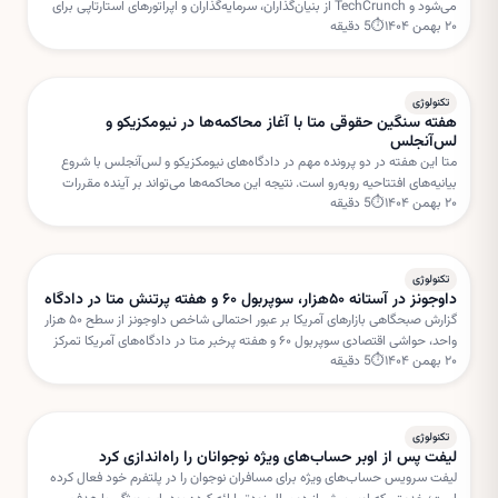
می‌شود و TechCrunch از بنیان‌گذاران، سرمایه‌گذاران و اپراتورهای استارتاپی برای
۲۰ بهمن ۱۴۰۴
⏱
5
دقیقه
هدایت میزگردهای تعاملی دعوت کرده است.
تکنولوژی
هفته سنگین حقوقی متا با آغاز محاکمه‌ها در نیومکزیکو و
لس‌آنجلس
متا این هفته در دو پرونده مهم در دادگاه‌های نیومکزیکو و لس‌آنجلس با شروع
بیانیه‌های افتتاحیه روبه‌رو است. نتیجه این محاکمه‌ها می‌تواند بر آینده مقررات
۲۰ بهمن ۱۴۰۴
⏱
5
دقیقه
شبکه‌های اجتماعی و مسئولیت پلتفرم‌ها تأثیر بگذارد.
تکنولوژی
داوجونز در آستانه ۵۰هزار، سوپربول ۶۰ و هفته پرتنش متا در دادگاه
گزارش صبحگاهی بازارهای آمریکا بر عبور احتمالی شاخص داوجونز از سطح ۵۰ هزار
واحد، حواشی اقتصادی سوپربول ۶۰ و هفته پرخبر متا در دادگاه‌های آمریکا تمرکز
۲۰ بهمن ۱۴۰۴
⏱
5
دقیقه
دارد. این تحولات می‌تواند مسیر سهام فناوری را در کوتاه‌مدت تحت تأثیر قرار دهد.
تکنولوژی
لیفت پس از اوبر حساب‌های ویژه نوجوانان را راه‌اندازی کرد
لیفت سرویس حساب‌های ویژه برای مسافران نوجوان را در پلتفرم خود فعال کرده