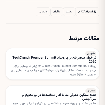
📤 اشتراک‌گذاری
توییتر
تلگرام
واتساپ
مقالات مرتبط
تکنولوژی
فراخوان سخنرانان برای رویداد TechCrunch Founder Summit
2026
رویداد TechCrunch Founder Summit 2026 در ۲۳ ژوئن در بوستون برگزار
می‌شود و TechCrunch از بنیان‌گذاران، سرمایه‌گذاران و اپراتورهای استارتاپی برای
۲۰ بهمن ۱۴۰۴
⏱
5
دقیقه
هدایت میزگردهای تعاملی دعوت کرده است.
تکنولوژی
هفته سنگین حقوقی متا با آغاز محاکمه‌ها در نیومکزیکو و
لس‌آنجلس
متا این هفته در دو پرونده مهم در دادگاه‌های نیومکزیکو و لس‌آنجلس با شروع