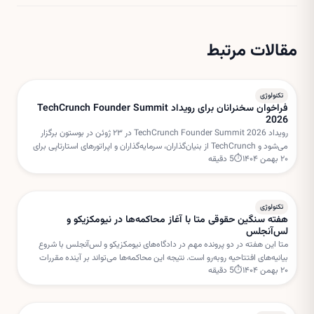
مقالات مرتبط
تکنولوژی
فراخوان سخنرانان برای رویداد TechCrunch Founder Summit
2026
رویداد TechCrunch Founder Summit 2026 در ۲۳ ژوئن در بوستون برگزار
می‌شود و TechCrunch از بنیان‌گذاران، سرمایه‌گذاران و اپراتورهای استارتاپی برای
۲۰ بهمن ۱۴۰۴
⏱
5
دقیقه
هدایت میزگردهای تعاملی دعوت کرده است.
تکنولوژی
هفته سنگین حقوقی متا با آغاز محاکمه‌ها در نیومکزیکو و
لس‌آنجلس
متا این هفته در دو پرونده مهم در دادگاه‌های نیومکزیکو و لس‌آنجلس با شروع
بیانیه‌های افتتاحیه روبه‌رو است. نتیجه این محاکمه‌ها می‌تواند بر آینده مقررات
۲۰ بهمن ۱۴۰۴
⏱
5
دقیقه
شبکه‌های اجتماعی و مسئولیت پلتفرم‌ها تأثیر بگذارد.