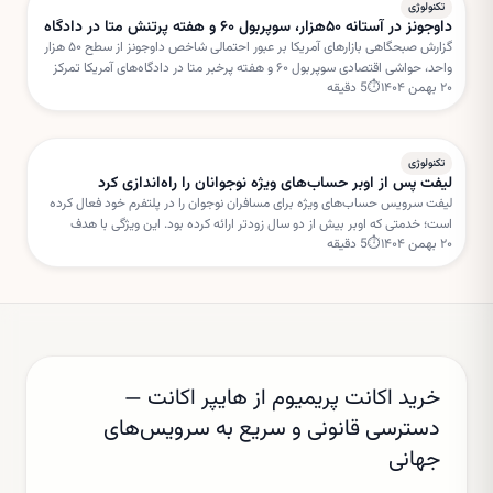
تکنولوژی
داوجونز در آستانه ۵۰هزار، سوپربول ۶۰ و هفته پرتنش متا در دادگاه
گزارش صبحگاهی بازارهای آمریکا بر عبور احتمالی شاخص داوجونز از سطح ۵۰ هزار
واحد، حواشی اقتصادی سوپربول ۶۰ و هفته پرخبر متا در دادگاه‌های آمریکا تمرکز
۲۰ بهمن ۱۴۰۴
⏱
5
دقیقه
دارد. این تحولات می‌تواند مسیر سهام فناوری را در کوتاه‌مدت تحت تأثیر قرار دهد.
تکنولوژی
لیفت پس از اوبر حساب‌های ویژه نوجوانان را راه‌اندازی کرد
لیفت سرویس حساب‌های ویژه برای مسافران نوجوان را در پلتفرم خود فعال کرده
است؛ خدمتی که اوبر بیش از دو سال زودتر ارائه کرده بود. این ویژگی با هدف
۲۰ بهمن ۱۴۰۴
⏱
5
دقیقه
افزایش امنیت و نظارت والدین طراحی شده است.
خرید اکانت پریمیوم از هایپر اکانت —
دسترسی قانونی و سریع به سرویس‌های
جهانی