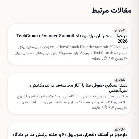
مقالات مرتبط
تکنولوژی
فراخوان سخنرانان برای رویداد TechCrunch Founder Summit
2026
رویداد TechCrunch Founder Summit 2026 در ۲۳ ژوئن در بوستون برگزار
می‌شود و TechCrunch از بنیان‌گذاران، سرمایه‌گذاران و اپراتورهای استارتاپی برای
۲۰ بهمن ۱۴۰۴
⏱
5
دقیقه
هدایت میزگردهای تعاملی دعوت کرده است.
تکنولوژی
هفته سنگین حقوقی متا با آغاز محاکمه‌ها در نیومکزیکو و
لس‌آنجلس
متا این هفته در دو پرونده مهم در دادگاه‌های نیومکزیکو و لس‌آنجلس با شروع
بیانیه‌های افتتاحیه روبه‌رو است. نتیجه این محاکمه‌ها می‌تواند بر آینده مقررات
۲۰ بهمن ۱۴۰۴
⏱
5
دقیقه
شبکه‌های اجتماعی و مسئولیت پلتفرم‌ها تأثیر بگذارد.
تکنولوژی
داوجونز در آستانه ۵۰هزار، سوپربول ۶۰ و هفته پرتنش متا در دادگاه