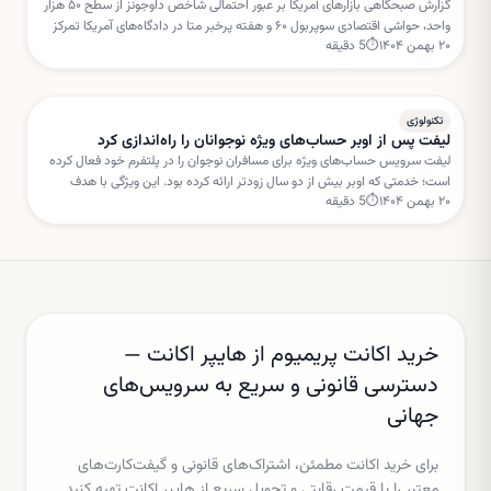
گزارش صبحگاهی بازارهای آمریکا بر عبور احتمالی شاخص داوجونز از سطح ۵۰ هزار
واحد، حواشی اقتصادی سوپربول ۶۰ و هفته پرخبر متا در دادگاه‌های آمریکا تمرکز
۲۰ بهمن ۱۴۰۴
⏱
5
دقیقه
دارد. این تحولات می‌تواند مسیر سهام فناوری را در کوتاه‌مدت تحت تأثیر قرار دهد.
تکنولوژی
لیفت پس از اوبر حساب‌های ویژه نوجوانان را راه‌اندازی کرد
لیفت سرویس حساب‌های ویژه برای مسافران نوجوان را در پلتفرم خود فعال کرده
است؛ خدمتی که اوبر بیش از دو سال زودتر ارائه کرده بود. این ویژگی با هدف
۲۰ بهمن ۱۴۰۴
⏱
5
دقیقه
افزایش امنیت و نظارت والدین طراحی شده است.
خرید اکانت پریمیوم از هایپر اکانت —
دسترسی قانونی و سریع به سرویس‌های
جهانی
برای خرید اکانت مطمئن، اشتراک‌های قانونی و گیفت‌کارت‌های
معتبر را با قیمت رقابتی و تحویل سریع از هایپر اکانت تهیه کنید.