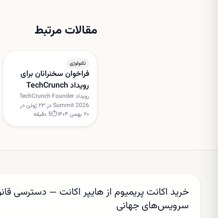
مقالات مرتبط
تکنولوژی
فراخوان سخنرانان برای
رویداد TechCrunch
Founder Summit 2026
رویداد TechCrunch Founder
Summit 2026 در ۲۳ ژوئن در
۲۰ بهمن ۱۴۰۴
⏱
5
دقیقه
بوستون برگزار می‌شود و
TechCrunch از بنیان‌گذاران،
سرمایه‌گذاران و اپراتورهای
استارتاپی برای هدایت میزگردهای
تعاملی دعوت کرده است.
خرید اکانت پریمیوم از هایپر اکانت — دسترسی قانو
سرویس‌های جهانی