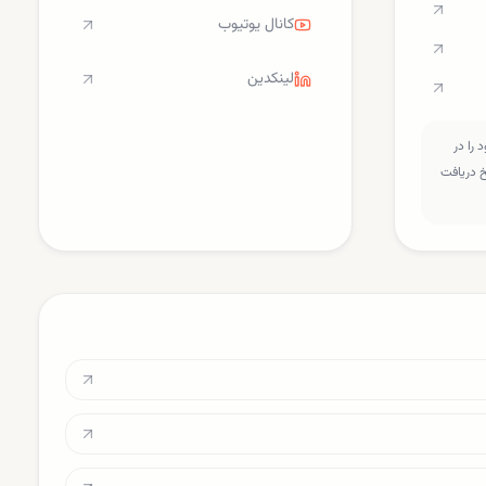
کانال یوتیوب
لینکدین
را در
سخ دریافت