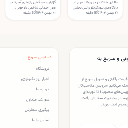
نیومکزیکو و لس‌آنجلس
هفته پرتنش متا در
متا این هفته در دو پرونده مهم در
گزارش صبحگاهی بازارهای آمریکا بر
دادگاه‌های نیومکزیکو و لس‌آنجلس
عبور احتمالی شاخص داوجونز از
دادگاه
۲۰ بهمن ۱۴۰۴
⏱
5
دقیقه
۲۰ بهمن ۱۴۰۴
⏱
5
دقیقه
با شروع بیانیه‌های افتتاحیه روبه‌رو
سطح ۵۰ هزار واحد، حواشی
است. نتیجه این محاکمه‌ها
اقتصادی سوپربول ۶۰ و هفته پرخبر
می‌تواند بر آینده مقررات شبکه‌های
متا در دادگاه‌های آمریکا تمرکز دارد.
اجتماعی و مسئولیت پلتفرم‌ها تأثیر
این تحولات می‌تواند مسیر سهام
بگذارد.
فناوری را در کوتاه‌مدت تحت تأثیر
قرار دهد.
نی و سریع به
دسترسی سریع
فروشگاه
اخبار روز تکنولوژی
 قیمت رقابتی و تحویل سریع از
ا کمک می‌کنیم سرویس مناسب‌تان
درباره ما
یکس، اسپاتیفای، مایکروسافت 365 و دیگر سرویس‌های محبوب) تا تجربه‌ای
لاع‌رسانی وضعیت سفارش باعث
سوالات متداول
یمیوم لذت ببرید.
پیگیری سفارش
تماس با ما