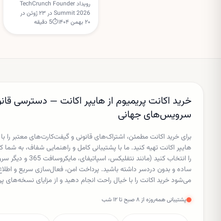
Founder Summit 2026
رویداد TechCrunch Founder
Summit 2026 در ۲۳ ژوئن در
۲۰ بهمن ۱۴۰۴
⏱
5
دقیقه
بوستون برگزار می‌شود و
TechCrunch از بنیان‌گذاران،
سرمایه‌گذاران و اپراتورهای
استارتاپی برای هدایت میزگردهای
تعاملی دعوت کرده است.
خرید اکانت پریمیوم از هایپر اکانت — دسترسی قانو
سرویس‌های جهانی
برای خرید اکانت مطمئن، اشتراک‌های قانونی و گیفت‌کارت‌های معتبر را با
هایپر اکانت تهیه کنید. ما با پشتیبانی کامل و راهنمایی شفاف، به شم
را انتخاب کنید (مانند نتفل
ساده و بدون دردسر داشته باشید. پرداخت امن، فعال‌سازی سریع و اط
می‌شود خرید اکانت را با خیال راحت انجام دهید و از مزایای نسخه‌های پر
پشتیبانی همه‌روزه از ۸ صبح تا ۱۲ شب