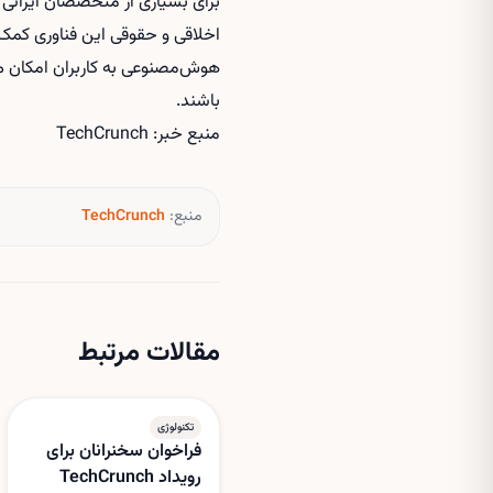
برای بسیاری از متخصصان ایرانی 
اخلاقی و حقوقی این فناوری کم
هوش‌مصنوعی
به کاربران امکان م
باشند.
منبع خبر: TechCrunch
منبع:
TechCrunch
مقالات مرتبط
تکنولوژی
فراخوان سخنرانان برای
رویداد TechCrunch