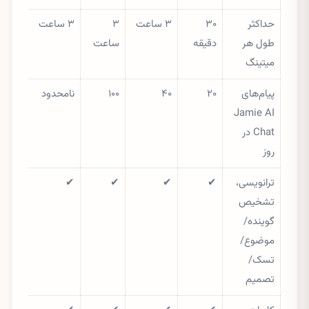
حداکثر
۳۰
۳ ساعت
۳
۳ ساعت
طول هر
دقیقه
ساعت
میتینگ
پیام‌های
۲۰
۴۰
۱۰۰
نامحدود
Jamie AI
Chat در
روز
ترانویسی،
✔
✔
✔
✔
تشخیص
گوینده/
موضوع/
تسک/
تصمیم