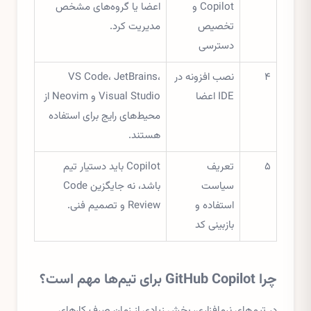
Copilot و
اعضا یا گروه‌های مشخص
تخصیص
مدیریت کرد.
دسترسی
۴
نصب افزونه در
VS Code، JetBrains،
IDE اعضا
Visual Studio و Neovim از
محیط‌های رایج برای استفاده
هستند.
۵
تعریف
Copilot باید دستیار تیم
سیاست
باشد، نه جایگزین Code
استفاده و
Review و تصمیم فنی.
بازبینی کد
چرا GitHub Copilot برای تیم‌ها مهم است؟
در تیم‌های نرم‌افزاری، بخش زیادی از زمان صرف کارهای