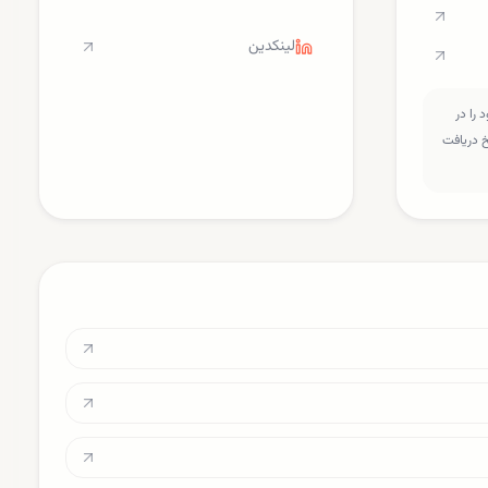
لینکدین
را در
سخ دریافت