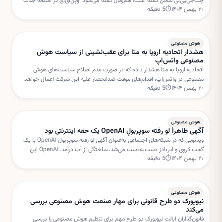
چت‌جی‌پی‌تی سخن گفته است؛ هم‌زمان گفته می‌شود اوپن‌ای‌آی در آستانه جذب
۲۰ بهمن ۱۴۰۴
⏱
5
دقیقه
دور جدیدی از سرمایه‌گذاری با ارزش‌گذاری بسیار بالا است.
هوش مصنوعی
هشدار اتحادیه اروپا به متا برای عقب‌نشینی از سیاست هوش
مصنوعی واتس‌اپ
اتحادیه اروپا به متا هشدار داده که در صورت عدم اصلاح سیاست‌های هوش
مصنوعی در واتس‌اپ، اقدام‌های موقت ضدانحصار علیه این شرکت اعمال خواهد
۲۰ بهمن ۱۴۰۴
⏱
5
دقیقه
شد. بروکسل نگران استفاده متا از داده‌های کاربران برای خدمات هوش مصنوعی
است.
هوش مصنوعی
آگهی ظاهراً لو رفته سوپربولِ OpenAI یک حقه اینترنتی بود
ویدئویی که در شبکه‌های اجتماعی به‌عنوان آگهی لو رفته سوپربول OpenAI با یک
گجت کروی و ایربادز دست‌به‌دست می‌شد، ساختگی از آب درآمد. OpenAI این
۲۰ بهمن ۱۴۰۴
⏱
5
دقیقه
داستان را «فیک نیوز» خوانده است.
هوش مصنوعی
نیویورک دو طرح قانونی برای مهار صنعت هوش مصنوعی بررسی
می‌کند
قانون‌گذاران ایالت نیویورک دو طرح مهم برای تنظیم هوش مصنوعی را بررسی