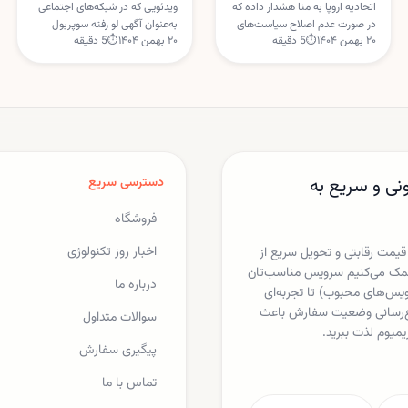
سیاست هوش مصنوعی
حقه اینترنتی بود
اتحادیه اروپا به متا هشدار داده که
ویدئویی که در شبکه‌های اجتماعی
در صورت عدم اصلاح سیاست‌های
به‌عنوان آگهی لو رفته سوپربول
واتس‌اپ
۲۰ بهمن ۱۴۰۴
⏱
5
دقیقه
۲۰ بهمن ۱۴۰۴
⏱
5
دقیقه
هوش مصنوعی در واتس‌اپ،
OpenAI با یک گجت کروی و ایربادز
اقدام‌های موقت ضدانحصار علیه
دست‌به‌دست می‌شد، ساختگی از
این شرکت اعمال خواهد شد.
آب درآمد. OpenAI این داستان را
بروکسل نگران استفاده متا از
«فیک نیوز» خوانده است.
داده‌های کاربران برای خدمات
هوش مصنوعی است.
نی و سریع به
دسترسی سریع
فروشگاه
اخبار روز تکنولوژی
 قیمت رقابتی و تحویل سریع از
ا کمک می‌کنیم سرویس مناسب‌تان
درباره ما
یکس، اسپاتیفای، مایکروسافت 365 و دیگر سرویس‌های محبوب) تا تجربه‌ای
لاع‌رسانی وضعیت سفارش باعث
سوالات متداول
یمیوم لذت ببرید.
پیگیری سفارش
تماس با ما