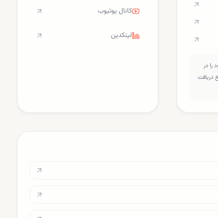
کانال یوتیوب
لینکدین
را در
سخ دریافت