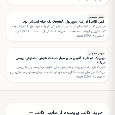
است.
هوش مصنوعی
آگهی ظاهراً لو رفته سوپربولِ OpenAI یک حقه اینترنتی بود
ویدئویی که در شبکه‌های اجتماعی به‌عنوان آگهی لو رفته سوپربول OpenAI با یک
گجت کروی و ایربادز دست‌به‌دست می‌شد، ساختگی از آب درآمد. OpenAI این
۲۰ بهمن ۱۴۰۴
⏱
5
دقیقه
داستان را «فیک نیوز» خوانده است.
هوش مصنوعی
نیویورک دو طرح قانونی برای مهار صنعت هوش مصنوعی بررسی
می‌کند
قانون‌گذاران ایالت نیویورک دو طرح مهم برای تنظیم هوش مصنوعی را بررسی
می‌کنند؛ یکی برای برچسب‌گذاری خبرهای تولیدشده با هوش مصنوعی و دیگری برای
۲۰ بهمن ۱۴۰۴
⏱
5
دقیقه
تعلیق مجوز ساخت مراکز داده جدید.
خرید اکانت پریمیوم از هایپر اکانت —