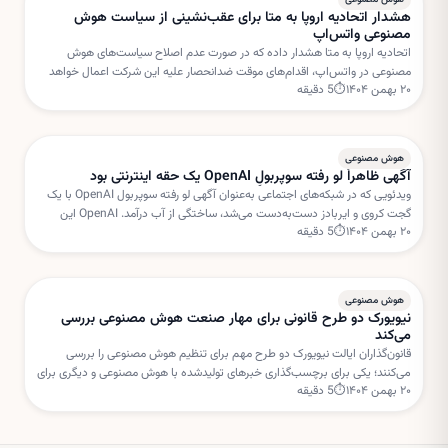
هشدار اتحادیه اروپا به متا برای عقب‌نشینی از سیاست هوش
مصنوعی واتس‌اپ
اتحادیه اروپا به متا هشدار داده که در صورت عدم اصلاح سیاست‌های هوش
مصنوعی در واتس‌اپ، اقدام‌های موقت ضدانحصار علیه این شرکت اعمال خواهد
۲۰ بهمن ۱۴۰۴
⏱
5
دقیقه
شد. بروکسل نگران استفاده متا از داده‌های کاربران برای خدمات هوش مصنوعی
است.
هوش مصنوعی
آگهی ظاهراً لو رفته سوپربولِ OpenAI یک حقه اینترنتی بود
ویدئویی که در شبکه‌های اجتماعی به‌عنوان آگهی لو رفته سوپربول OpenAI با یک
گجت کروی و ایربادز دست‌به‌دست می‌شد، ساختگی از آب درآمد. OpenAI این
۲۰ بهمن ۱۴۰۴
⏱
5
دقیقه
داستان را «فیک نیوز» خوانده است.
هوش مصنوعی
نیویورک دو طرح قانونی برای مهار صنعت هوش مصنوعی بررسی
می‌کند
قانون‌گذاران ایالت نیویورک دو طرح مهم برای تنظیم هوش مصنوعی را بررسی
می‌کنند؛ یکی برای برچسب‌گذاری خبرهای تولیدشده با هوش مصنوعی و دیگری برای
۲۰ بهمن ۱۴۰۴
⏱
5
دقیقه
تعلیق مجوز ساخت مراکز داده جدید.