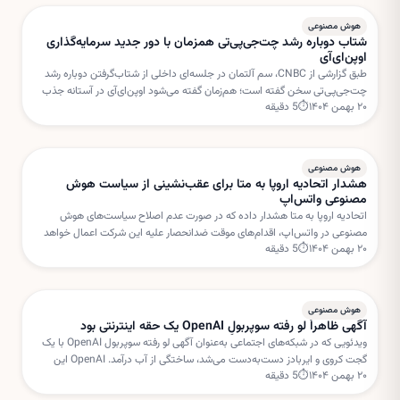
هوش مصنوعی
شتاب دوباره رشد چت‌جی‌پی‌تی همزمان با دور جدید سرمایه‌گذاری
اوپن‌ای‌آی
طبق گزارشی از CNBC، سم آلتمان در جلسه‌ای داخلی از شتاب‌گرفتن دوباره رشد
چت‌جی‌پی‌تی سخن گفته است؛ هم‌زمان گفته می‌شود اوپن‌ای‌آی در آستانه جذب
۲۰ بهمن ۱۴۰۴
⏱
5
دقیقه
دور جدیدی از سرمایه‌گذاری با ارزش‌گذاری بسیار بالا است.
هوش مصنوعی
هشدار اتحادیه اروپا به متا برای عقب‌نشینی از سیاست هوش
مصنوعی واتس‌اپ
اتحادیه اروپا به متا هشدار داده که در صورت عدم اصلاح سیاست‌های هوش
مصنوعی در واتس‌اپ، اقدام‌های موقت ضدانحصار علیه این شرکت اعمال خواهد
۲۰ بهمن ۱۴۰۴
⏱
5
دقیقه
شد. بروکسل نگران استفاده متا از داده‌های کاربران برای خدمات هوش مصنوعی
است.
هوش مصنوعی
آگهی ظاهراً لو رفته سوپربولِ OpenAI یک حقه اینترنتی بود
ویدئویی که در شبکه‌های اجتماعی به‌عنوان آگهی لو رفته سوپربول OpenAI با یک
گجت کروی و ایربادز دست‌به‌دست می‌شد، ساختگی از آب درآمد. OpenAI این
۲۰ بهمن ۱۴۰۴
⏱
5
دقیقه
داستان را «فیک نیوز» خوانده است.