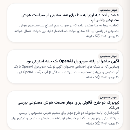
هوش مصنوعی
هشدار اتحادیه اروپا به متا برای عقب‌نشینی از سیاست هوش
مصنوعی واتس‌اپ
اتحادیه اروپا به متا هشدار داده که در صورت عدم اصلاح سیاست‌های هوش
مصنوعی در واتس‌اپ، اقدام‌های موقت ضدانحصار علیه این شرکت اعمال خواهد
۲۰ بهمن ۱۴۰۴
⏱
5
دقیقه
شد. بروکسل نگران استفاده متا از داده‌های کاربران برای خدمات هوش مصنوعی
است.
هوش مصنوعی
آگهی ظاهراً لو رفته سوپربولِ OpenAI یک حقه اینترنتی بود
ویدئویی که در شبکه‌های اجتماعی به‌عنوان آگهی لو رفته سوپربول OpenAI با یک
گجت کروی و ایربادز دست‌به‌دست می‌شد، ساختگی از آب درآمد. OpenAI این
۲۰ بهمن ۱۴۰۴
⏱
5
دقیقه
داستان را «فیک نیوز» خوانده است.
هوش مصنوعی
نیویورک دو طرح قانونی برای مهار صنعت هوش مصنوعی بررسی
می‌کند
قانون‌گذاران ایالت نیویورک دو طرح مهم برای تنظیم هوش مصنوعی را بررسی
می‌کنند؛ یکی برای برچسب‌گذاری خبرهای تولیدشده با هوش مصنوعی و دیگری برای
۲۰ بهمن ۱۴۰۴
⏱
5
دقیقه
تعلیق مجوز ساخت مراکز داده جدید.