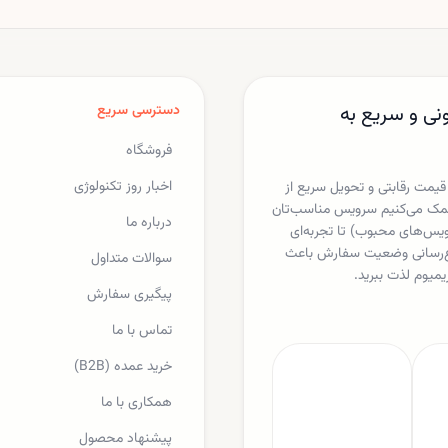
بروکسل نگران استفاده متا از
«فیک نیوز» خوانده است.
داده‌های کاربران برای خدمات
هوش مصنوعی است.
نی و سریع به
دسترسی سریع
فروشگاه
اخبار روز تکنولوژی
 قیمت رقابتی و تحویل سریع از
ا کمک می‌کنیم سرویس مناسب‌تان
درباره ما
یکس، اسپاتیفای، مایکروسافت 365 و دیگر سرویس‌های محبوب) تا تجربه‌ای
لاع‌رسانی وضعیت سفارش باعث
سوالات متداول
یمیوم لذت ببرید.
پیگیری سفارش
تماس با ما
خرید عمده (B2B)
همکاری با ما
پیشنهاد محصول