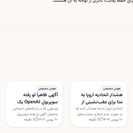
برای حفظ رقابت، ناگزیر از توجه به آن هستند.
هوش مصنوعی
هوش مصنوعی
هشدار اتحادیه اروپا به
آگهی ظاهراً لو رفته
متا برای عقب‌نشینی از
سوپربولِ OpenAI یک
سیاست هوش مصنوعی
حقه اینترنتی بود
اتحادیه اروپا به متا هشدار داده که
ویدئویی که در شبکه‌های اجتماعی
در صورت عدم اصلاح سیاست‌های
به‌عنوان آگهی لو رفته سوپربول
واتس‌اپ
۲۰ بهمن ۱۴۰۴
⏱
5
دقیقه
۲۰ بهمن ۱۴۰۴
⏱
5
دقیقه
هوش مصنوعی در واتس‌اپ،
OpenAI با یک گجت کروی و ایربادز
اقدام‌های موقت ضدانحصار علیه
دست‌به‌دست می‌شد، ساختگی از
این شرکت اعمال خواهد شد.
آب درآمد. OpenAI این داستان را