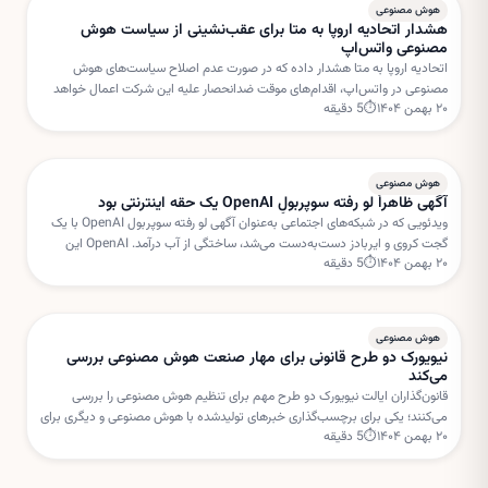
هوش مصنوعی
هشدار اتحادیه اروپا به متا برای عقب‌نشینی از سیاست هوش
مصنوعی واتس‌اپ
اتحادیه اروپا به متا هشدار داده که در صورت عدم اصلاح سیاست‌های هوش
مصنوعی در واتس‌اپ، اقدام‌های موقت ضدانحصار علیه این شرکت اعمال خواهد
۲۰ بهمن ۱۴۰۴
⏱
5
دقیقه
شد. بروکسل نگران استفاده متا از داده‌های کاربران برای خدمات هوش مصنوعی
است.
هوش مصنوعی
آگهی ظاهراً لو رفته سوپربولِ OpenAI یک حقه اینترنتی بود
ویدئویی که در شبکه‌های اجتماعی به‌عنوان آگهی لو رفته سوپربول OpenAI با یک
گجت کروی و ایربادز دست‌به‌دست می‌شد، ساختگی از آب درآمد. OpenAI این
۲۰ بهمن ۱۴۰۴
⏱
5
دقیقه
داستان را «فیک نیوز» خوانده است.
هوش مصنوعی
نیویورک دو طرح قانونی برای مهار صنعت هوش مصنوعی بررسی
می‌کند
قانون‌گذاران ایالت نیویورک دو طرح مهم برای تنظیم هوش مصنوعی را بررسی
می‌کنند؛ یکی برای برچسب‌گذاری خبرهای تولیدشده با هوش مصنوعی و دیگری برای
۲۰ بهمن ۱۴۰۴
⏱
5
دقیقه
تعلیق مجوز ساخت مراکز داده جدید.