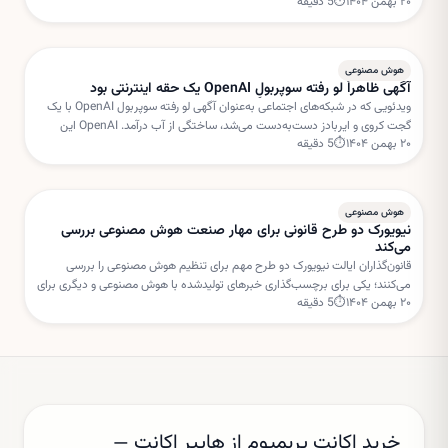
۲۰ بهمن ۱۴۰۴
⏱
5
دقیقه
شد. بروکسل نگران استفاده متا از داده‌های کاربران برای خدمات هوش مصنوعی
است.
هوش مصنوعی
آگهی ظاهراً لو رفته سوپربولِ OpenAI یک حقه اینترنتی بود
ویدئویی که در شبکه‌های اجتماعی به‌عنوان آگهی لو رفته سوپربول OpenAI با یک
گجت کروی و ایربادز دست‌به‌دست می‌شد، ساختگی از آب درآمد. OpenAI این
۲۰ بهمن ۱۴۰۴
⏱
5
دقیقه
داستان را «فیک نیوز» خوانده است.
هوش مصنوعی
نیویورک دو طرح قانونی برای مهار صنعت هوش مصنوعی بررسی
می‌کند
قانون‌گذاران ایالت نیویورک دو طرح مهم برای تنظیم هوش مصنوعی را بررسی
می‌کنند؛ یکی برای برچسب‌گذاری خبرهای تولیدشده با هوش مصنوعی و دیگری برای
۲۰ بهمن ۱۴۰۴
⏱
5
دقیقه
تعلیق مجوز ساخت مراکز داده جدید.
خرید اکانت پریمیوم از هایپر اکانت —