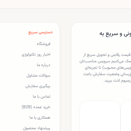
بروکسل نگران استفاده متا از
«فیک نیوز» خوانده است.
داده‌های کاربران برای خدمات
هوش مصنوعی است.
نی و سریع به
دسترسی سریع
فروشگاه
اخبار روز تکنولوژی
 قیمت رقابتی و تحویل سریع از
ا کمک می‌کنیم سرویس مناسب‌تان
درباره ما
یکس، اسپاتیفای، مایکروسافت 365 و دیگر سرویس‌های محبوب) تا تجربه‌ای
لاع‌رسانی وضعیت سفارش باعث
سوالات متداول
یمیوم لذت ببرید.
پیگیری سفارش
تماس با ما
خرید عمده (B2B)
همکاری با ما
پیشنهاد محصول