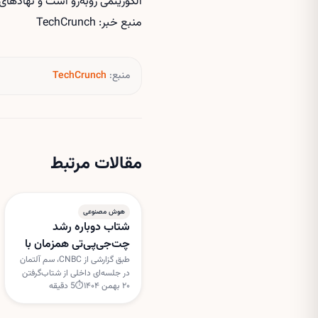
الگوریتمی روبه‌رو است و نهادهای 
منبع خبر: TechCrunch
منبع:
TechCrunch
مقالات مرتبط
هوش مصنوعی
شتاب دوباره رشد
چت‌جی‌پی‌تی همزمان با
دور جدید سرمایه‌گذاری
طبق گزارشی از CNBC، سم آلتمان
در جلسه‌ای داخلی از شتاب‌گرفتن
اوپن‌ای‌آی
۲۰ بهمن ۱۴۰۴
⏱
5
دقیقه
دوباره رشد چت‌جی‌پی‌تی سخن
گفته است؛ هم‌زمان گفته می‌شود
اوپن‌ای‌آی در آستانه جذب دور