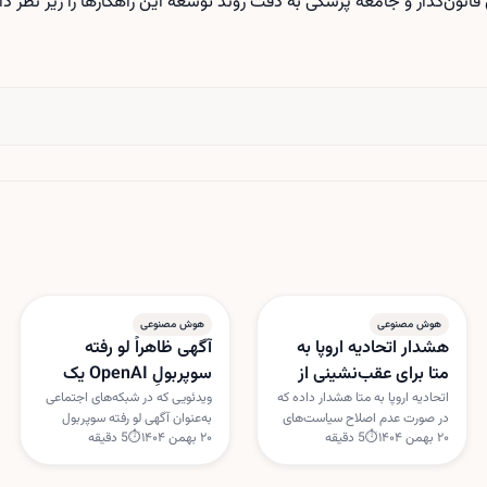
قانون‌گذار و جامعه پزشکی به دقت روند توسعه این راهکارها را زیر نظر دار
هوش مصنوعی
هوش مصنوعی
هشدار اتحادیه اروپا به
آگهی ظاهراً لو رفته
متا برای عقب‌نشینی از
سوپربولِ OpenAI یک
سیاست هوش مصنوعی
حقه اینترنتی بود
اتحادیه اروپا به متا هشدار داده که
ویدئویی که در شبکه‌های اجتماعی
در صورت عدم اصلاح سیاست‌های
به‌عنوان آگهی لو رفته سوپربول
واتس‌اپ
۲۰ بهمن ۱۴۰۴
⏱
5
دقیقه
۲۰ بهمن ۱۴۰۴
⏱
5
دقیقه
هوش مصنوعی در واتس‌اپ،
OpenAI با یک گجت کروی و ایربادز
اقدام‌های موقت ضدانحصار علیه
دست‌به‌دست می‌شد، ساختگی از
این شرکت اعمال خواهد شد.
آب درآمد. OpenAI این داستان را