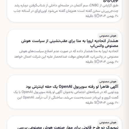
اوپن‌ای‌آی
طبق گزارشی از CNBC، سم آلتمان در جلسه‌ای داخلی از شتاب‌گرفتن دوباره رشد
چت‌جی‌پی‌تی سخن گفته است؛ هم‌زمان گفته می‌شود اوپن‌ای‌آی در آستانه جذب
۲۰ بهمن ۱۴۰۴
⏱
5
دقیقه
دور جدیدی از سرمایه‌گذاری با ارزش‌گذاری بسیار بالا است.
هوش مصنوعی
هشدار اتحادیه اروپا به متا برای عقب‌نشینی از سیاست هوش
مصنوعی واتس‌اپ
اتحادیه اروپا به متا هشدار داده که در صورت عدم اصلاح سیاست‌های هوش
مصنوعی در واتس‌اپ، اقدام‌های موقت ضدانحصار علیه این شرکت اعمال خواهد
۲۰ بهمن ۱۴۰۴
⏱
5
دقیقه
شد. بروکسل نگران استفاده متا از داده‌های کاربران برای خدمات هوش مصنوعی
است.
هوش مصنوعی
آگهی ظاهراً لو رفته سوپربولِ OpenAI یک حقه اینترنتی بود
ویدئویی که در شبکه‌های اجتماعی به‌عنوان آگهی لو رفته سوپربول OpenAI با یک
گجت کروی و ایربادز دست‌به‌دست می‌شد، ساختگی از آب درآمد. OpenAI این
۲۰ بهمن ۱۴۰۴
⏱
5
دقیقه
داستان را «فیک نیوز» خوانده است.
هوش مصنوعی
نیویورک دو طرح قانونی برای مهار صنعت هوش مصنوعی بررسی