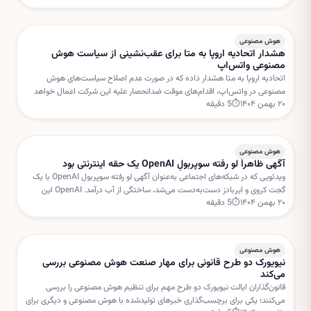
هوش مصنوعی
هشدار اتحادیه اروپا به متا برای عقب‌نشینی از سیاست هوش
مصنوعی واتس‌اپ
اتحادیه اروپا به متا هشدار داده که در صورت عدم اصلاح سیاست‌های هوش
مصنوعی در واتس‌اپ، اقدام‌های موقت ضدانحصار علیه این شرکت اعمال خواهد
۲۰ بهمن ۱۴۰۴
⏱
5
دقیقه
شد. بروکسل نگران استفاده متا از داده‌های کاربران برای خدمات هوش مصنوعی
است.
هوش مصنوعی
آگهی ظاهراً لو رفته سوپربولِ OpenAI یک حقه اینترنتی بود
ویدئویی که در شبکه‌های اجتماعی به‌عنوان آگهی لو رفته سوپربول OpenAI با یک
گجت کروی و ایربادز دست‌به‌دست می‌شد، ساختگی از آب درآمد. OpenAI این
۲۰ بهمن ۱۴۰۴
⏱
5
دقیقه
داستان را «فیک نیوز» خوانده است.
هوش مصنوعی
نیویورک دو طرح قانونی برای مهار صنعت هوش مصنوعی بررسی
می‌کند
قانون‌گذاران ایالت نیویورک دو طرح مهم برای تنظیم هوش مصنوعی را بررسی
می‌کنند؛ یکی برای برچسب‌گذاری خبرهای تولیدشده با هوش مصنوعی و دیگری برای