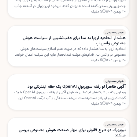
طبق گزارشی از CNBC، سم آلتمان در جلسه‌ای داخلی از شتاب‌گرفتن دوباره رشد
چت‌جی‌پی‌تی سخن گفته است؛ هم‌زمان گفته می‌شود اوپن‌ای‌آی در آستانه جذب
۲۰ بهمن ۱۴۰۴
⏱
5
دقیقه
دور جدیدی از سرمایه‌گذاری با ارزش‌گذاری بسیار بالا است.
هوش مصنوعی
هشدار اتحادیه اروپا به متا برای عقب‌نشینی از سیاست هوش
مصنوعی واتس‌اپ
اتحادیه اروپا به متا هشدار داده که در صورت عدم اصلاح سیاست‌های هوش
مصنوعی در واتس‌اپ، اقدام‌های موقت ضدانحصار علیه این شرکت اعمال خواهد
۲۰ بهمن ۱۴۰۴
⏱
5
دقیقه
شد. بروکسل نگران استفاده متا از داده‌های کاربران برای خدمات هوش مصنوعی
است.
هوش مصنوعی
آگهی ظاهراً لو رفته سوپربولِ OpenAI یک حقه اینترنتی بود
ویدئویی که در شبکه‌های اجتماعی به‌عنوان آگهی لو رفته سوپربول OpenAI با یک
گجت کروی و ایربادز دست‌به‌دست می‌شد، ساختگی از آب درآمد. OpenAI این
۲۰ بهمن ۱۴۰۴
⏱
5
دقیقه
داستان را «فیک نیوز» خوانده است.
هوش مصنوعی
نیویورک دو طرح قانونی برای مهار صنعت هوش مصنوعی بررسی
می‌کند