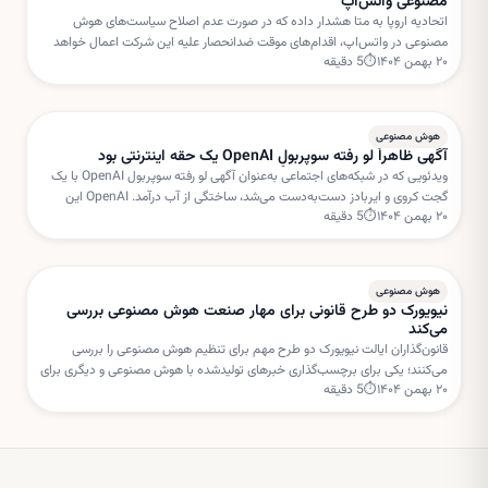
مصنوعی واتس‌اپ
اتحادیه اروپا به متا هشدار داده که در صورت عدم اصلاح سیاست‌های هوش
مصنوعی در واتس‌اپ، اقدام‌های موقت ضدانحصار علیه این شرکت اعمال خواهد
۲۰ بهمن ۱۴۰۴
⏱
5
دقیقه
شد. بروکسل نگران استفاده متا از داده‌های کاربران برای خدمات هوش مصنوعی
است.
هوش مصنوعی
آگهی ظاهراً لو رفته سوپربولِ OpenAI یک حقه اینترنتی بود
ویدئویی که در شبکه‌های اجتماعی به‌عنوان آگهی لو رفته سوپربول OpenAI با یک
گجت کروی و ایربادز دست‌به‌دست می‌شد، ساختگی از آب درآمد. OpenAI این
۲۰ بهمن ۱۴۰۴
⏱
5
دقیقه
داستان را «فیک نیوز» خوانده است.
هوش مصنوعی
نیویورک دو طرح قانونی برای مهار صنعت هوش مصنوعی بررسی
می‌کند
قانون‌گذاران ایالت نیویورک دو طرح مهم برای تنظیم هوش مصنوعی را بررسی
می‌کنند؛ یکی برای برچسب‌گذاری خبرهای تولیدشده با هوش مصنوعی و دیگری برای
۲۰ بهمن ۱۴۰۴
⏱
5
دقیقه
تعلیق مجوز ساخت مراکز داده جدید.