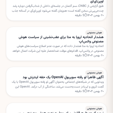
اوپن‌ای‌آی
طبق گزارشی از CNBC، سم آلتمان در جلسه‌ای داخلی از شتاب‌گرفتن دوباره رشد
چت‌جی‌پی‌تی سخن گفته است؛ هم‌زمان گفته می‌شود اوپن‌ای‌آی در آستانه جذب
۲۰ بهمن ۱۴۰۴
⏱
5
دقیقه
دور جدیدی از سرمایه‌گذاری با ارزش‌گذاری بسیار بالا است.
هوش مصنوعی
هشدار اتحادیه اروپا به متا برای عقب‌نشینی از سیاست هوش
مصنوعی واتس‌اپ
اتحادیه اروپا به متا هشدار داده که در صورت عدم اصلاح سیاست‌های هوش
مصنوعی در واتس‌اپ، اقدام‌های موقت ضدانحصار علیه این شرکت اعمال خواهد
۲۰ بهمن ۱۴۰۴
⏱
5
دقیقه
شد. بروکسل نگران استفاده متا از داده‌های کاربران برای خدمات هوش مصنوعی
است.
هوش مصنوعی
آگهی ظاهراً لو رفته سوپربولِ OpenAI یک حقه اینترنتی بود
ویدئویی که در شبکه‌های اجتماعی به‌عنوان آگهی لو رفته سوپربول OpenAI با یک
گجت کروی و ایربادز دست‌به‌دست می‌شد، ساختگی از آب درآمد. OpenAI این
۲۰ بهمن ۱۴۰۴
⏱
5
دقیقه
داستان را «فیک نیوز» خوانده است.
هوش مصنوعی