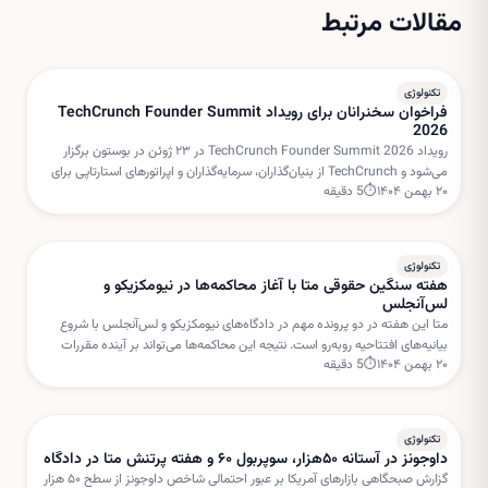
مقالات مرتبط
تکنولوژی
فراخوان سخنرانان برای رویداد TechCrunch Founder Summit
2026
رویداد TechCrunch Founder Summit 2026 در ۲۳ ژوئن در بوستون برگزار
می‌شود و TechCrunch از بنیان‌گذاران، سرمایه‌گذاران و اپراتورهای استارتاپی برای
۲۰ بهمن ۱۴۰۴
⏱
5
دقیقه
هدایت میزگردهای تعاملی دعوت کرده است.
تکنولوژی
هفته سنگین حقوقی متا با آغاز محاکمه‌ها در نیومکزیکو و
لس‌آنجلس
متا این هفته در دو پرونده مهم در دادگاه‌های نیومکزیکو و لس‌آنجلس با شروع
بیانیه‌های افتتاحیه روبه‌رو است. نتیجه این محاکمه‌ها می‌تواند بر آینده مقررات
۲۰ بهمن ۱۴۰۴
⏱
5
دقیقه
شبکه‌های اجتماعی و مسئولیت پلتفرم‌ها تأثیر بگذارد.
تکنولوژی
داوجونز در آستانه ۵۰هزار، سوپربول ۶۰ و هفته پرتنش متا در دادگاه
گزارش صبحگاهی بازارهای آمریکا بر عبور احتمالی شاخص داوجونز از سطح ۵۰ هزار