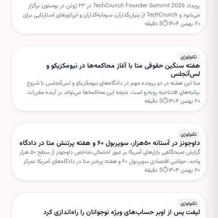
رویداد TechCrunch Founder Summit 2026 در ۲۳ ژوئن در بوستون برگزار
می‌شود و TechCrunch از بنیان‌گذاران، سرمایه‌گذاران و اپراتورهای استارتاپی برای
۲۰ بهمن ۱۴۰۴
⏱
5
دقیقه
هدایت میزگردهای تعاملی دعوت کرده است.
تکنولوژی
هفته سنگین حقوقی متا با آغاز محاکمه‌ها در نیومکزیکو و
لس‌آنجلس
متا این هفته در دو پرونده مهم در دادگاه‌های نیومکزیکو و لس‌آنجلس با شروع
بیانیه‌های افتتاحیه روبه‌رو است. نتیجه این محاکمه‌ها می‌تواند بر آینده مقررات
۲۰ بهمن ۱۴۰۴
⏱
5
دقیقه
شبکه‌های اجتماعی و مسئولیت پلتفرم‌ها تأثیر بگذارد.
تکنولوژی
داوجونز در آستانه ۵۰هزار، سوپربول ۶۰ و هفته پرتنش متا در دادگاه
گزارش صبحگاهی بازارهای آمریکا بر عبور احتمالی شاخص داوجونز از سطح ۵۰ هزار
واحد، حواشی اقتصادی سوپربول ۶۰ و هفته پرخبر متا در دادگاه‌های آمریکا تمرکز
۲۰ بهمن ۱۴۰۴
⏱
5
دقیقه
دارد. این تحولات می‌تواند مسیر سهام فناوری را در کوتاه‌مدت تحت تأثیر قرار دهد.
تکنولوژی
لیفت پس از اوبر حساب‌های ویژه نوجوانان را راه‌اندازی کرد