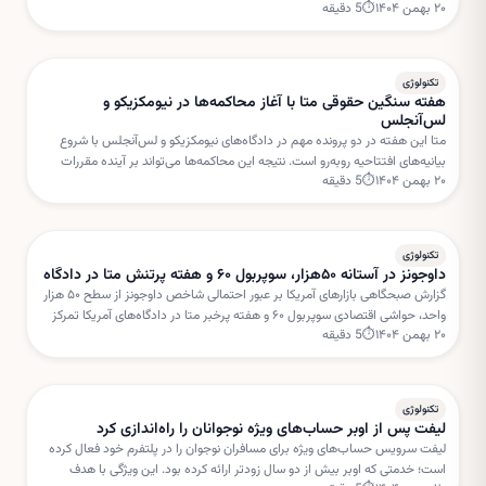
۲۰ بهمن ۱۴۰۴
⏱
5
دقیقه
هدایت میزگردهای تعاملی دعوت کرده است.
تکنولوژی
هفته سنگین حقوقی متا با آغاز محاکمه‌ها در نیومکزیکو و
لس‌آنجلس
متا این هفته در دو پرونده مهم در دادگاه‌های نیومکزیکو و لس‌آنجلس با شروع
بیانیه‌های افتتاحیه روبه‌رو است. نتیجه این محاکمه‌ها می‌تواند بر آینده مقررات
۲۰ بهمن ۱۴۰۴
⏱
5
دقیقه
شبکه‌های اجتماعی و مسئولیت پلتفرم‌ها تأثیر بگذارد.
تکنولوژی
داوجونز در آستانه ۵۰هزار، سوپربول ۶۰ و هفته پرتنش متا در دادگاه
گزارش صبحگاهی بازارهای آمریکا بر عبور احتمالی شاخص داوجونز از سطح ۵۰ هزار
واحد، حواشی اقتصادی سوپربول ۶۰ و هفته پرخبر متا در دادگاه‌های آمریکا تمرکز
۲۰ بهمن ۱۴۰۴
⏱
5
دقیقه
دارد. این تحولات می‌تواند مسیر سهام فناوری را در کوتاه‌مدت تحت تأثیر قرار دهد.
تکنولوژی
لیفت پس از اوبر حساب‌های ویژه نوجوانان را راه‌اندازی کرد
لیفت سرویس حساب‌های ویژه برای مسافران نوجوان را در پلتفرم خود فعال کرده
است؛ خدمتی که اوبر بیش از دو سال زودتر ارائه کرده بود. این ویژگی با هدف