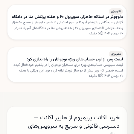
تکنولوژی
داوجونز در آستانه ۵۰هزار، سوپربول ۶۰ و هفته پرتنش متا در دادگاه
گزارش صبحگاهی بازارهای آمریکا بر عبور احتمالی شاخص داوجونز از سطح ۵۰ هزار
واحد، حواشی اقتصادی سوپربول ۶۰ و هفته پرخبر متا در دادگاه‌های آمریکا تمرکز
۲۰ بهمن ۱۴۰۴
⏱
5
دقیقه
دارد. این تحولات می‌تواند مسیر سهام فناوری را در کوتاه‌مدت تحت تأثیر قرار دهد.
تکنولوژی
لیفت پس از اوبر حساب‌های ویژه نوجوانان را راه‌اندازی کرد
لیفت سرویس حساب‌های ویژه برای مسافران نوجوان را در پلتفرم خود فعال کرده
است؛ خدمتی که اوبر بیش از دو سال زودتر ارائه کرده بود. این ویژگی با هدف
۲۰ بهمن ۱۴۰۴
⏱
5
دقیقه
افزایش امنیت و نظارت والدین طراحی شده است.
خرید اکانت پریمیوم از هایپر اکانت —
دسترسی قانونی و سریع به سرویس‌های