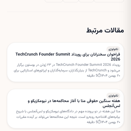
مقالات مرتبط
تکنولوژی
فراخوان سخنرانان برای رویداد TechCrunch Founder Summit
2026
رویداد TechCrunch Founder Summit 2026 در ۲۳ ژوئن در بوستون برگزار
می‌شود و TechCrunch از بنیان‌گذاران، سرمایه‌گذاران و اپراتورهای استارتاپی برای
۲۰ بهمن ۱۴۰۴
⏱
5
دقیقه
هدایت میزگردهای تعاملی دعوت کرده است.
تکنولوژی
هفته سنگین حقوقی متا با آغاز محاکمه‌ها در نیومکزیکو و
لس‌آنجلس
متا این هفته در دو پرونده مهم در دادگاه‌های نیومکزیکو و لس‌آنجلس با شروع
بیانیه‌های افتتاحیه روبه‌رو است. نتیجه این محاکمه‌ها می‌تواند بر آینده مقررات
۲۰ بهمن ۱۴۰۴
⏱
5
دقیقه
شبکه‌های اجتماعی و مسئولیت پلتفرم‌ها تأثیر بگذارد.