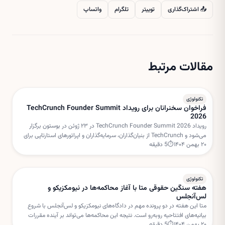
📤 اشتراک‌گذاری
توییتر
تلگرام
واتساپ
مقالات مرتبط
تکنولوژی
فراخوان سخنرانان برای رویداد TechCrunch Founder Summit
2026
رویداد TechCrunch Founder Summit 2026 در ۲۳ ژوئن در بوستون برگزار
می‌شود و TechCrunch از بنیان‌گذاران، سرمایه‌گذاران و اپراتورهای استارتاپی برای
۲۰ بهمن ۱۴۰۴
⏱
5
دقیقه
هدایت میزگردهای تعاملی دعوت کرده است.
تکنولوژی
هفته سنگین حقوقی متا با آغاز محاکمه‌ها در نیومکزیکو و
لس‌آنجلس
متا این هفته در دو پرونده مهم در دادگاه‌های نیومکزیکو و لس‌آنجلس با شروع
بیانیه‌های افتتاحیه روبه‌رو است. نتیجه این محاکمه‌ها می‌تواند بر آینده مقررات
۲۰ بهمن ۱۴۰۴
⏱
5
دقیقه