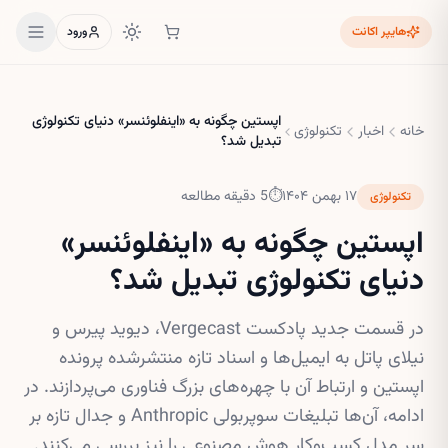
هایپر اکانت
ورود
اپستین چگونه به «اینفلوئنسر» دنیای تکنولوژی
خانه
اخبار
تکنولوژی
تبدیل شد؟
۱۷ بهمن ۱۴۰۴
⏱
5
دقیقه مطالعه
تکنولوژی
اپستین چگونه به «اینفلوئنسر»
دنیای تکنولوژی تبدیل شد؟
در قسمت جدید پادکست Vergecast، دیوید پیرس و
نیلای پاتل به ایمیل‌ها و اسناد تازه منتشرشده پرونده
اپستین و ارتباط آن با چهره‌های بزرگ فناوری می‌پردازند. در
ادامه، آن‌ها تبلیغات سوپربولی Anthropic و جدال تازه بر
سر مدل کسب‌وکار هوش مصنوعی را نیز بررسی می‌کنند.