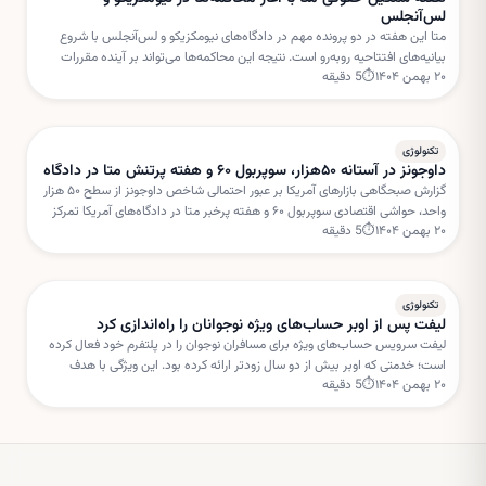
لس‌آنجلس
متا این هفته در دو پرونده مهم در دادگاه‌های نیومکزیکو و لس‌آنجلس با شروع
بیانیه‌های افتتاحیه روبه‌رو است. نتیجه این محاکمه‌ها می‌تواند بر آینده مقررات
۲۰ بهمن ۱۴۰۴
⏱
5
دقیقه
شبکه‌های اجتماعی و مسئولیت پلتفرم‌ها تأثیر بگذارد.
تکنولوژی
داوجونز در آستانه ۵۰هزار، سوپربول ۶۰ و هفته پرتنش متا در دادگاه
گزارش صبحگاهی بازارهای آمریکا بر عبور احتمالی شاخص داوجونز از سطح ۵۰ هزار
واحد، حواشی اقتصادی سوپربول ۶۰ و هفته پرخبر متا در دادگاه‌های آمریکا تمرکز
۲۰ بهمن ۱۴۰۴
⏱
5
دقیقه
دارد. این تحولات می‌تواند مسیر سهام فناوری را در کوتاه‌مدت تحت تأثیر قرار دهد.
تکنولوژی
لیفت پس از اوبر حساب‌های ویژه نوجوانان را راه‌اندازی کرد
لیفت سرویس حساب‌های ویژه برای مسافران نوجوان را در پلتفرم خود فعال کرده
است؛ خدمتی که اوبر بیش از دو سال زودتر ارائه کرده بود. این ویژگی با هدف
۲۰ بهمن ۱۴۰۴
⏱
5
دقیقه
افزایش امنیت و نظارت والدین طراحی شده است.