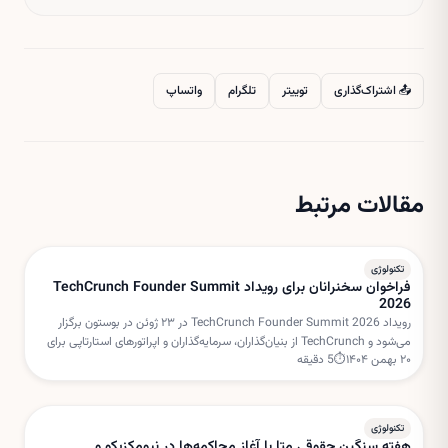
📤 اشتراک‌گذاری
توییتر
تلگرام
واتساپ
مقالات مرتبط
تکنولوژی
فراخوان سخنرانان برای رویداد TechCrunch Founder Summit
2026
رویداد TechCrunch Founder Summit 2026 در ۲۳ ژوئن در بوستون برگزار
می‌شود و TechCrunch از بنیان‌گذاران، سرمایه‌گذاران و اپراتورهای استارتاپی برای
۲۰ بهمن ۱۴۰۴
⏱
5
دقیقه
هدایت میزگردهای تعاملی دعوت کرده است.
تکنولوژی
هفته سنگین حقوقی متا با آغاز محاکمه‌ها در نیومکزیکو و