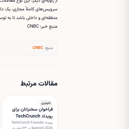
از زاویه‌ای دیگر، این نوع معامل
سرویس‌های کاملاً مجازی، یک دارا
منطقه‌ای و داخلی باشد تا به توسع
منبع خبر: CNBC
منبع:
CNBC
مقالات مرتبط
تکنولوژی
فراخوان سخنرانان برای
رویداد TechCrunch
Founder Summit 2026
رویداد TechCrunch Founder
Summit 2026 در ۲۳ ژوئن در