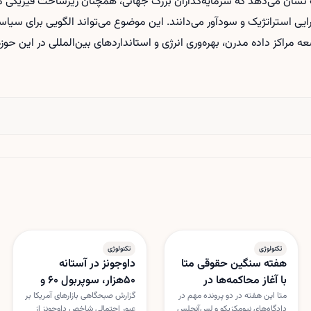
ات نشان می‌دهد که سرمایه‌گذاران بزرگ جهانی، همچنان زیرساخت فیزیکی مان
یی استراتژیک و سودآور می‌دانند. این موضوع می‌تواند الگویی برای سیاست
ه مراکز داده مدرن، بهره‌وری انرژی و استانداردهای بین‌المللی در این حوز
تکنولوژی
تکنولوژی
هفته سنگین حقوقی متا
داوجونز در آستانه
با آغاز محاکمه‌ها در
۵۰هزار، سوپربول ۶۰ و
نیومکزیکو و لس‌آنجلس
هفته پرتنش متا در
متا این هفته در دو پرونده مهم در
گزارش صبحگاهی بازارهای آمریکا بر
دادگاه‌های نیومکزیکو و لس‌آنجلس
عبور احتمالی شاخص داوجونز از