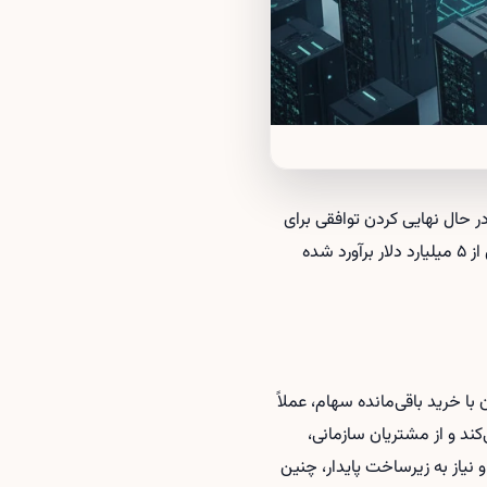
ای منتشرشده نشان می‌دهد گروه سرمایه‌گذاری KKR به همراه اپراتور مخابراتی سنگاپور، Singtel، در حال نهایی‌ کردن توافقی برای
خرید باقی‌مانده سهام شرکت ارائه‌دهنده خدمات دیتاسنتر STT GDC هستند؛ معامله‌ای که ارزش آن بیش از ۵ میلیارد دلار برآورد شده
در STT GDC در اختیار داشته‌اند و اکنون با خرید باقی‌مانده سهام، عملاً
ده متعددی اداره می‌کند و از مشتریان سازمانی،
 نیاز به زیرساخت پایدار، چنین