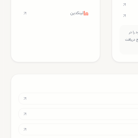
لینکدین
را در
سخ دریافت