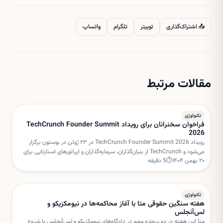
📤 اشتراک‌گذاری
توییتر
تلگرام
واتساپ
مقالات مرتبط
تکنولوژی
فراخوان سخنرانان برای رویداد TechCrunch Founder Summit
2026
رویداد TechCrunch Founder Summit 2026 در ۲۳ ژوئن در بوستون برگزار
می‌شود و TechCrunch از بنیان‌گذاران، سرمایه‌گذاران و اپراتورهای استارتاپی برای
۲۰ بهمن ۱۴۰۴
⏱
5
دقیقه
هدایت میزگردهای تعاملی دعوت کرده است.
تکنولوژی
هفته سنگین حقوقی متا با آغاز محاکمه‌ها در نیومکزیکو و
لس‌آنجلس
متا این هفته در دو پرونده مهم در دادگاه‌های نیومکزیکو و لس‌آنجلس با شروع