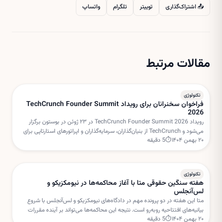
📤 اشتراک‌گذاری
توییتر
تلگرام
واتساپ
مقالات مرتبط
تکنولوژی
فراخوان سخنرانان برای رویداد TechCrunch Founder Summit
2026
رویداد TechCrunch Founder Summit 2026 در ۲۳ ژوئن در بوستون برگزار
می‌شود و TechCrunch از بنیان‌گذاران، سرمایه‌گذاران و اپراتورهای استارتاپی برای
۲۰ بهمن ۱۴۰۴
⏱
5
دقیقه
هدایت میزگردهای تعاملی دعوت کرده است.
تکنولوژی
هفته سنگین حقوقی متا با آغاز محاکمه‌ها در نیومکزیکو و
لس‌آنجلس
متا این هفته در دو پرونده مهم در دادگاه‌های نیومکزیکو و لس‌آنجلس با شروع
بیانیه‌های افتتاحیه روبه‌رو است. نتیجه این محاکمه‌ها می‌تواند بر آینده مقررات
۲۰ بهمن ۱۴۰۴
⏱
5
دقیقه
شبکه‌های اجتماعی و مسئولیت پلتفرم‌ها تأثیر بگذارد.