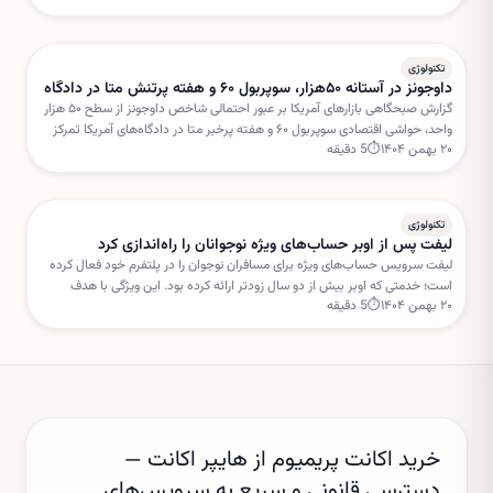
تکنولوژی
داوجونز در آستانه ۵۰هزار، سوپربول ۶۰ و هفته پرتنش متا در دادگاه
گزارش صبحگاهی بازارهای آمریکا بر عبور احتمالی شاخص داوجونز از سطح ۵۰ هزار
واحد، حواشی اقتصادی سوپربول ۶۰ و هفته پرخبر متا در دادگاه‌های آمریکا تمرکز
۲۰ بهمن ۱۴۰۴
⏱
5
دقیقه
دارد. این تحولات می‌تواند مسیر سهام فناوری را در کوتاه‌مدت تحت تأثیر قرار دهد.
تکنولوژی
لیفت پس از اوبر حساب‌های ویژه نوجوانان را راه‌اندازی کرد
لیفت سرویس حساب‌های ویژه برای مسافران نوجوان را در پلتفرم خود فعال کرده
است؛ خدمتی که اوبر بیش از دو سال زودتر ارائه کرده بود. این ویژگی با هدف
۲۰ بهمن ۱۴۰۴
⏱
5
دقیقه
افزایش امنیت و نظارت والدین طراحی شده است.
خرید اکانت پریمیوم از هایپر اکانت —
دسترسی قانونی و سریع به سرویس‌های