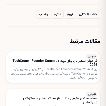
📤 اشتراک‌گذاری
توییتر
تلگرام
واتساپ
مقالات مرتبط
تکنولوژی
فراخوان سخنرانان برای رویداد TechCrunch Founder Summit
2026
رویداد TechCrunch Founder Summit 2026 در ۲۳ ژوئن در بوستون برگزار
می‌شود و TechCrunch از بنیان‌گذاران، سرمایه‌گذاران و اپراتورهای استارتاپی برای
۲۰ بهمن ۱۴۰۴
⏱
5
دقیقه
هدایت میزگردهای تعاملی دعوت کرده است.
تکنولوژی
هفته سنگین حقوقی متا با آغاز محاکمه‌ها در نیومکزیکو و
لس‌آنجلس