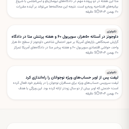
متا این هفته در دو پرونده مهم در دادگاه‌های نیومکزیکو و لس‌آنجلس با شروع
بیانیه‌های افتتاحیه روبه‌رو است. نتیجه این محاکمه‌ها می‌تواند بر آینده مقررات
۲۰ بهمن ۱۴۰۴
⏱
5
دقیقه
شبکه‌های اجتماعی و مسئولیت پلتفرم‌ها تأثیر بگذارد.
تکنولوژی
داوجونز در آستانه ۵۰هزار، سوپربول ۶۰ و هفته پرتنش متا در دادگاه
گزارش صبحگاهی بازارهای آمریکا بر عبور احتمالی شاخص داوجونز از سطح ۵۰ هزار
واحد، حواشی اقتصادی سوپربول ۶۰ و هفته پرخبر متا در دادگاه‌های آمریکا تمرکز
۲۰ بهمن ۱۴۰۴
⏱
5
دقیقه
دارد. این تحولات می‌تواند مسیر سهام فناوری را در کوتاه‌مدت تحت تأثیر قرار دهد.
تکنولوژی
لیفت پس از اوبر حساب‌های ویژه نوجوانان را راه‌اندازی کرد
لیفت سرویس حساب‌های ویژه برای مسافران نوجوان را در پلتفرم خود فعال کرده
است؛ خدمتی که اوبر بیش از دو سال زودتر ارائه کرده بود. این ویژگی با هدف
۲۰ بهمن ۱۴۰۴
⏱
5
دقیقه
افزایش امنیت و نظارت والدین طراحی شده است.