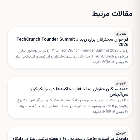
مقالات مرتبط
تکنولوژی
فراخوان سخنرانان برای رویداد TechCrunch Founder Summit
2026
رویداد TechCrunch Founder Summit 2026 در ۲۳ ژوئن در بوستون برگزار
می‌شود و TechCrunch از بنیان‌گذاران، سرمایه‌گذاران و اپراتورهای استارتاپی برای
۲۰ بهمن ۱۴۰۴
⏱
5
دقیقه
هدایت میزگردهای تعاملی دعوت کرده است.
تکنولوژی
هفته سنگین حقوقی متا با آغاز محاکمه‌ها در نیومکزیکو و
لس‌آنجلس
متا این هفته در دو پرونده مهم در دادگاه‌های نیومکزیکو و لس‌آنجلس با شروع
بیانیه‌های افتتاحیه روبه‌رو است. نتیجه این محاکمه‌ها می‌تواند بر آینده مقررات
۲۰ بهمن ۱۴۰۴
⏱
5
دقیقه
شبکه‌های اجتماعی و مسئولیت پلتفرم‌ها تأثیر بگذارد.
تکنولوژی
داوجونز در آستانه ۵۰هزار، سوپربول ۶۰ و هفته پرتنش متا در دادگاه