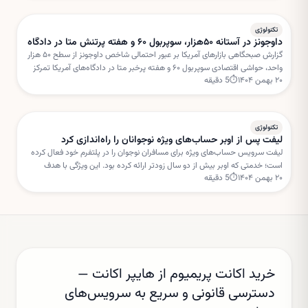
تکنولوژی
داوجونز در آستانه ۵۰هزار، سوپربول ۶۰ و هفته پرتنش متا در دادگاه
گزارش صبحگاهی بازارهای آمریکا بر عبور احتمالی شاخص داوجونز از سطح ۵۰ هزار
واحد، حواشی اقتصادی سوپربول ۶۰ و هفته پرخبر متا در دادگاه‌های آمریکا تمرکز
۲۰ بهمن ۱۴۰۴
⏱
5
دقیقه
دارد. این تحولات می‌تواند مسیر سهام فناوری را در کوتاه‌مدت تحت تأثیر قرار دهد.
تکنولوژی
لیفت پس از اوبر حساب‌های ویژه نوجوانان را راه‌اندازی کرد
لیفت سرویس حساب‌های ویژه برای مسافران نوجوان را در پلتفرم خود فعال کرده
است؛ خدمتی که اوبر بیش از دو سال زودتر ارائه کرده بود. این ویژگی با هدف
۲۰ بهمن ۱۴۰۴
⏱
5
دقیقه
افزایش امنیت و نظارت والدین طراحی شده است.
خرید اکانت پریمیوم از هایپر اکانت —
دسترسی قانونی و سریع به سرویس‌های