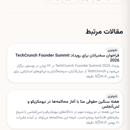
مقالات مرتبط
تکنولوژی
فراخوان سخنرانان برای رویداد TechCrunch Founder Summit
2026
رویداد TechCrunch Founder Summit 2026 در ۲۳ ژوئن در بوستون برگزار
می‌شود و TechCrunch از بنیان‌گذاران، سرمایه‌گذاران و اپراتورهای استارتاپی برای
۲۰ بهمن ۱۴۰۴
⏱
5
دقیقه
هدایت میزگردهای تعاملی دعوت کرده است.
تکنولوژی
هفته سنگین حقوقی متا با آغاز محاکمه‌ها در نیومکزیکو و
لس‌آنجلس
متا این هفته در دو پرونده مهم در دادگاه‌های نیومکزیکو و لس‌آنجلس با شروع
بیانیه‌های افتتاحیه روبه‌رو است. نتیجه این محاکمه‌ها می‌تواند بر آینده مقررات
۲۰ بهمن ۱۴۰۴
⏱
5
دقیقه
شبکه‌های اجتماعی و مسئولیت پلتفرم‌ها تأثیر بگذارد.