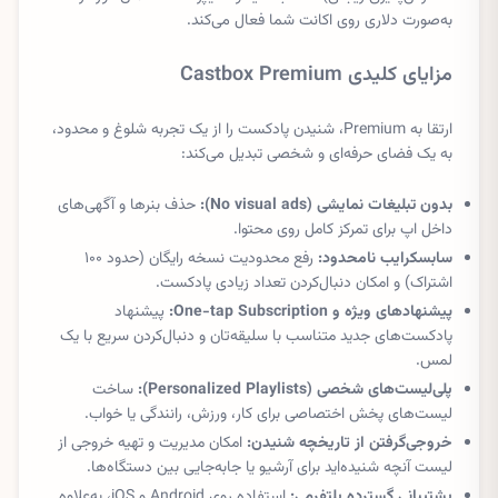
به‌صورت دلاری روی اکانت شما فعال می‌کند.
مزایای کلیدی Castbox Premium
ارتقا به Premium، شنیدن پادکست را از یک تجربه شلوغ و محدود،
به یک فضای حرفه‌ای و شخصی تبدیل می‌کند:
بدون تبلیغات نمایشی (No visual ads):
حذف بنرها و آگهی‌های
داخل اپ برای تمرکز کامل روی محتوا.
سابسکرایب نامحدود:
رفع محدودیت نسخه رایگان (حدود ۱۰۰
اشتراک) و امکان دنبال‌کردن تعداد زیادی پادکست.
پیشنهادهای ویژه و One-tap Subscription:
پیشنهاد
پادکست‌های جدید متناسب با سلیقه‌تان و دنبال‌کردن سریع با یک
لمس.
پلی‌لیست‌های شخصی (Personalized Playlists):
ساخت
لیست‌های پخش اختصاصی برای کار، ورزش، رانندگی یا خواب.
خروجی‌گرفتن از تاریخچه شنیدن:
امکان مدیریت و تهیه خروجی از
لیست آنچه شنیده‌اید برای آرشیو یا جابه‌جایی بین دستگاه‌ها.
پشتیبانی گسترده پلتفرمی:
استفاده روی Android و iOS، به‌علاوه