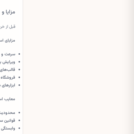
مزایا و 
قبل از خرید اکانت Wix بهتر است با نقاط قوت 
مزایای استف
سرعت و س
ویرایش ب
قالب‌های
فروشگاه آ
ابزارهای ب
معایب استف
محدودیت 
قوانین س
وابستگی به