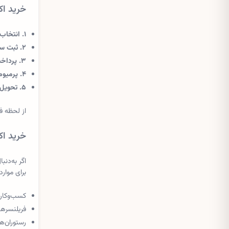
خرید اکانت Wix از هایپر اکانت 
۱. انتخاب پلن مقصد در Wix:
۲. ثبت سفارش در هایپر اکانت:
۳. پرداخت ریالی:
۴. پرمیوم‌سازی روی اکانت شما:
۵. تحویل و تأیید:
از لحظه ف
خرید اکانت Wix برای چه کسب‌و
اگر به‌دن
برای موارد
کسب‌وکاره
فریلنسرها
رستوران‌ها