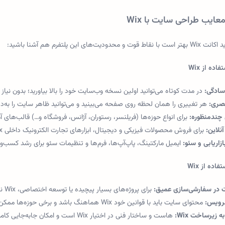
معایب طراحی سایت با Wix
و محدودیت‌های این پلتفرم هم آشنا باشید:
اده از Wix
ادگی:
در مدت کوتاه می‌توانید اولین نسخه وب‌سایت خود را بالا بیاورید؛ بدون نیاز 
صری:
هر تغییری را همان لحظه روی صفحه می‌بینید و می‌توانید ظاهر سایت را به‌دل
 چندمنظوره:
برای انواع حوزه‌ها (فریلنسر، رستوران، آژانس، فروشگاه و…) قالب‌های آ
نلاین:
برای فروش محصولات فیزیکی و دیجیتال، ابزارهای تجارت الکترونیک داخلی Wix در دسترس است.
ازاریابی و سئو:
ایمیل مارکتینگ، پاپ‌آپ‌ها، فرم‌ها و تنظیمات سئو برای رشد کسب‌وک
اده از Wix
در سفارشی‌سازی عمیق:
برای پروژه‌های بسیار پیچیده یا توسعه اختصاصی، Wix نسبت به CMSهایی مثل WordPress انعطاف کمتری دارد.
رویس:
محتوای سایت باید با قوانین خود Wix هماهنگ باشد و برخی حوزه‌ها ممکن است محدودیت داشته باشند.
 زیرساخت Wix:
هاست و ساختار فنی در اختیار Wix است و امکان جابه‌جایی کامل سایت به سرور دیگر ساده نیست.