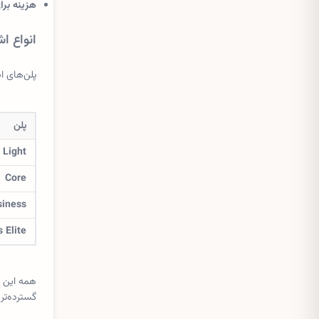
هزینه برا
انواع اشتراک Wix 
پلن‌های اصلی Wix برای کسب‌وکارها معمولاً در چهار سطح ارائه می‌شود که هر کدام ب
پلن
Light
Core
siness
 Elite
همه این 
گسترده‌تر می‌شود. قیم