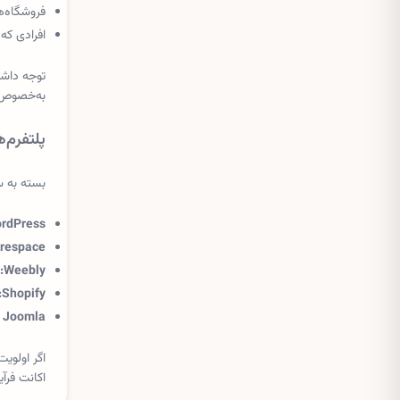
فروشگاه‌ه
افرادی که
توجه داشته باشید
به‌خصوص ا
پلتفرم‌ه
بسته به سطح 
rdPress:
respace:
Weebly:
Shopify:
Joomla و Drupal:
اگر اولوی
اکانت فرآ